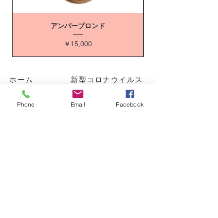
アンバーブロンド
価格
￥15,000
ホーム
新型コロナウイルス
当院について
感染症対策について
Phone
Email
Facebook
診療案内
​よくある質問
施術料金、内容
​お問合せ
アクセス
院長紹介
© 2023 Divine Wix.comを使って作成され
ました。