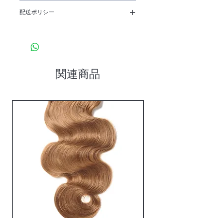
特定商取引法に基づく表記について記入する
スポイントを入力して、購入者の興味を引き
配送ポリシー
欄です。ここに購入者が購入後にどのように
つけましょう。
返品、交換、また返金できるかを詳しく示し
商品の配送ポリシーについて記入する欄で
ましょう。手続きを明確に示すことでショッ
す。ここに商品の配送について詳しく示しま
プと購入者の信頼関係を築くことができま
しょう。実際に不着が起こった際などの手続
す。
きに関しても詳しく示すことで、ショップの
信頼度を高めることができます。
関連商品
人気アイテム